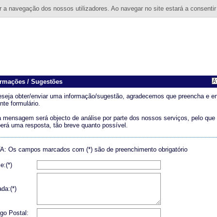
 a navegação dos nossos utilizadores. Ao navegar no site estará a consentir
ormações / Sugestões
eseja obter/enviar uma informação/sugestão, agradecemos que preencha e en
nte formulário.
 mensagem será objecto de análise por parte dos nossos serviços, pelo que
erá uma resposta, tão breve quanto possível.
: Os campos marcados com (*) são de preenchimento obrigatório
:(*)
da:(*)
go Postal: