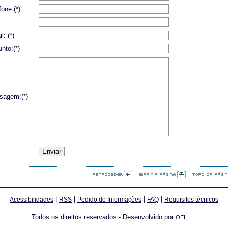
fone:(*)
l: (*)
nto:(*)
sagem:(*)
|
|
|
|
Acessibilidades
RSS
Pedido de Informações
FAQ
Requisitos técnicos
Todos os direitos reservados - Desenvolvido por
OEI