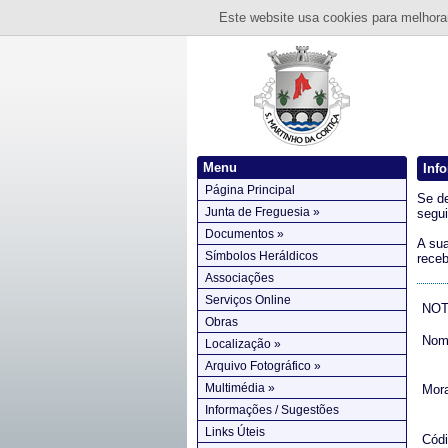
Este website usa cookies para melhorar
Menu
Inf
Página Principal
Se d
Junta de Freguesia »
segui
Documentos »
A sua
Símbolos Heráldicos
receb
Associações
Serviços Online
NOTA
Obras
Nome
Localização »
Arquivo Fotográfico »
Multimédia »
Mora
Informações / Sugestões
Links Úteis
Códi