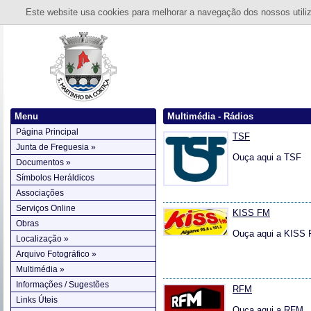
Este website usa cookies para melhorar a navegação dos nossos utiliza
Menu
Multimédia - Rádios
Página Principal
TSF
Junta de Freguesia »
Ouça aqui a TSF
Documentos »
Símbolos Heráldicos
Associações
Serviços Online
KISS FM
Obras
Ouça aqui a KISS
Localização »
Arquivo Fotográfico »
Multimédia »
Informações / Sugestões
RFM
Links Úteis
Ouça aqui a RFM