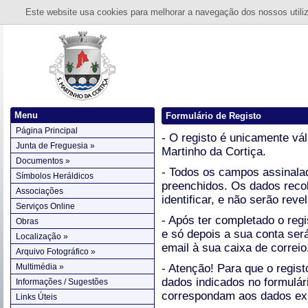
Este website usa cookies para melhorar a navegação dos nossos utiliza
Menu
Formulário de Registo
Página Principal
- O registo é unicamente vál
Junta de Freguesia »
Martinho da Cortiça.
Documentos »
- Todos os campos assinala
Símbolos Heráldicos
preenchidos. Os dados reco
Associações
identificar, e não serão reve
Serviços Online
- Após ter completado o reg
Obras
e só depois a sua conta ser
Localização »
email à sua caixa de correio
Arquivo Fotográfico »
Multimédia »
- Atenção! Para que o regis
dados indicados no formulár
Informações / Sugestões
correspondam aos dados exi
Links Úteis