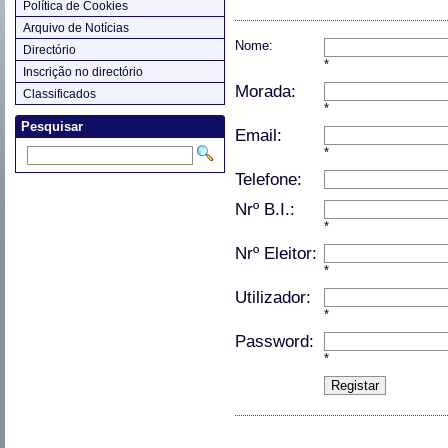
Política de Cookies
Arquivo de Notícias
Nome:
Directório
*
Inscrição no directório
Morada:
Classificados
*
Pesquisar
Email:
*
Telefone:
Nrº B.I.:
*
Nrº Eleitor:
*
Utilizador:
*
Password:
*